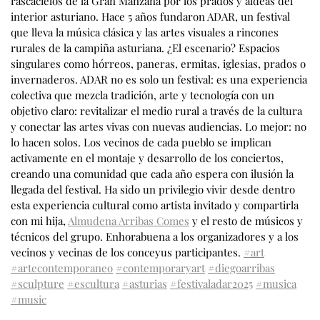
rascacielos de la Gran Manzana por los prados y aldeas del
interior asturiano. Hace 5 años fundaron ADAR, un festival
que lleva la música clásica y las artes visuales a rincones
rurales de la campiña asturiana. ¿El escenario? Espacios
singulares como hórreos, paneras, ermitas, iglesias, prados o
invernaderos. ADAR no es solo un festival: es una experiencia
colectiva que mezcla tradición, arte y tecnología con un
objetivo claro: revitalizar el medio rural a través de la cultura
y conectar las artes vivas con nuevas audiencias. Lo mejor: no
lo hacen solos. Los vecinos de cada pueblo se implican
activamente en el montaje y desarrollo de los conciertos,
creando una comunidad que cada año espera con ilusión la
llegada del festival. Ha sido un privilegio vivir desde dentro
esta experiencia cultural como artista invitado y compartirla
con mi hija,
Almudena Arribas Comes
y el resto de músicos y
técnicos del grupo. Enhorabuena a los organizadores y a los
vecinos y vecinas de los conceyus participantes.
#art
#artecontemporaneo
#contemporaryart
#diegoarribas
#sculpture
#escultura
#asturias
#festivaladar2025
#musica
#music