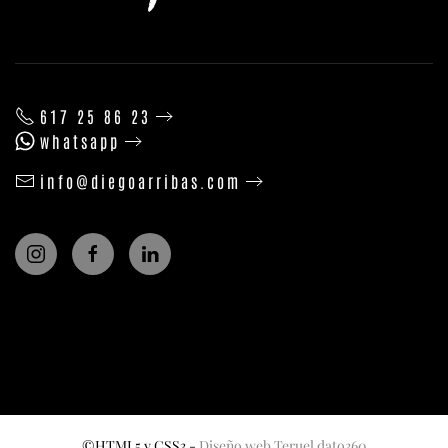
617 25 86 23
whatsapp
info@diegoarribas.com
©HTML5 y CSS3 -
Diseño web Teruel dato360