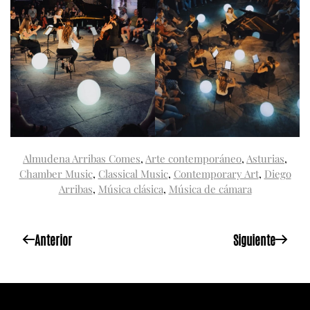
Almudena Arribas Comes
,
Arte contemporáneo
,
Asturias
,
Chamber Music
,
Classical Music
,
Contemporary Art
,
Diego
Arribas
,
Música clásica
,
Música de cámara
Anterior
Siguiente