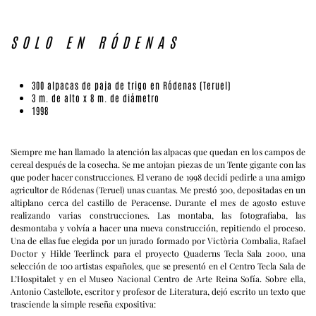
SOLO EN RÓDENAS
300 alpacas de paja de trigo en Ródenas (Teruel)
3 m. de alto x 8 m. de diámetro
1998
Siempre me han llamado la atención las alpacas que quedan en los campos de
cereal después de la cosecha. Se me antojan piezas de un Tente gigante con las
que poder hacer construcciones. El verano de 1998 decidí pedirle a una amigo
agricultor de Ródenas (Teruel) unas cuantas. Me prestó 300, depositadas en un
altiplano cerca del castillo de Peracense. Durante el mes de agosto estuve
realizando varias construcciones. Las montaba, las fotografiaba, las
desmontaba y volvía a hacer una nueva construcción, repitiendo el proceso.
Una de ellas fue elegida por un jurado formado por Victòria Combalia, Rafael
Doctor y Hilde Teerlinck para el proyecto Quaderns Tecla Sala 2000, una
selección de 100 artistas españoles, que se presentó en el Centro Tecla Sala de
L’Hospitalet y en el Museo Nacional Centro de Arte Reina Sofía. Sobre ella,
Antonio Castellote, escritor y profesor de Literatura, dejó escrito un texto que
trasciende la simple reseña expositiva: